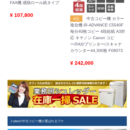
FAX機 感熱ロール紙タイプ
¥ 107,800
4位
中古コピー機 カラー
複合機 iR-ADVANCE C5540F
毎分40枚コピー 4段給紙 A3対
応 キヤノン Canon コピ
ー/FAX/プリンター/スキャナ
カウンター44,300枚 F08073
¥ 242,000
J-planの中古コピー機が選ばれるワケ