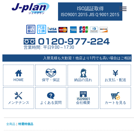
Menu
ISO認証取得
ISO9001:2015 JIS Q 9001:2015
営業時間 : 平日9:00～17:30
入替見積も大歓迎！他店より1円でも高い場合はご相談くだ
HOME
保守・保証
納品の流れ
お支払・配送
メンテナンス
よくある質問
会社概要
カートを見る
全商品
特選特価品